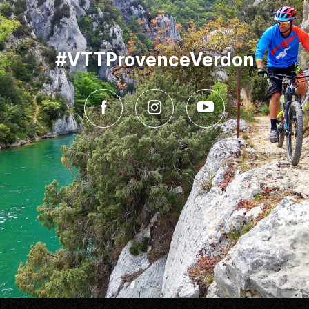
#VTTProvenceVerdon
Facebook
Instagram
Youtube