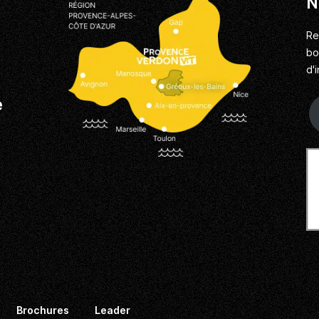
N
Re
bo
d'
e
Brochures
Leader