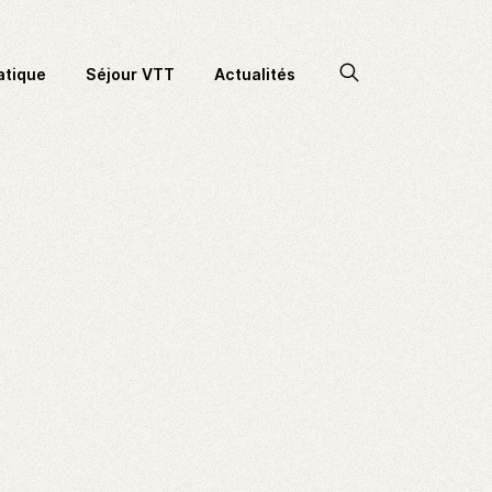
Accéder
atique
Séjour VTT
Actualités
à
la
recherche