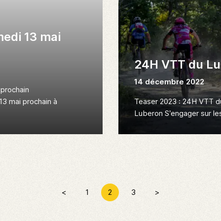
medi 13 mai
24H VTT du Lu
14 décembre 2022
prochain
13 mai prochain à
Teaser 2023 : 24H VTT d
Luberon S’engager sur l
<
1
2
3
>