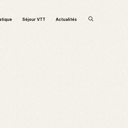
Accéder
atique
Séjour VTT
Actualités
à
la
recherche