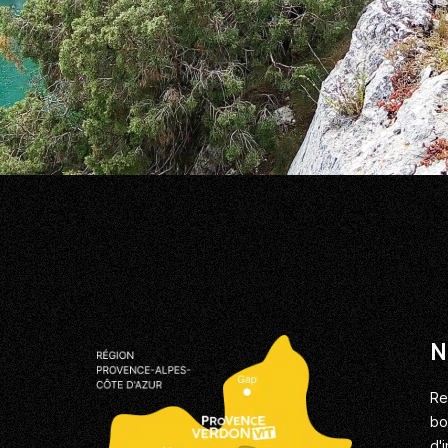
N
Re
bo
d'