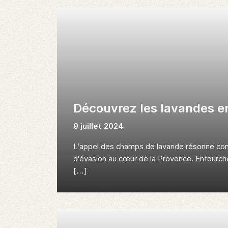
Découvrez les lavandes e
9 juillet 2024
L’appel des champs de lavande résonne c
d’évasion au cœur de la Provence. Enfourch
[…]