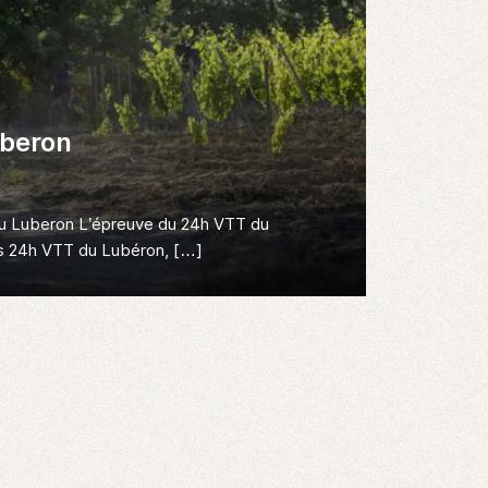
beron
u Luberon L’épreuve du 24h VTT du
es 24h VTT du Lubéron, […]