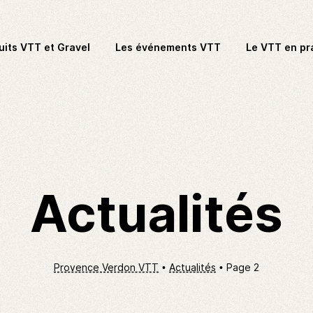
uits VTT et Gravel
Les événements VTT
Le VTT en pr
Actualités
Provence Verdon VTT
Actualités
Page 2