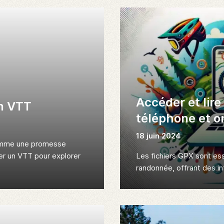
Accéder et lire
n VTT
téléphone et o
18 juin 2024
omme une promesse
er un VTT pour explorer
Les fichiers GPX sont es
randonnée, offrant des in