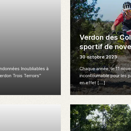
Verdon des Col
sportif de nov
30 octobre 2023
ndonnées Inoubliables à
Chaque année, le 11 nov
rdon Trois Terroirs’’
incontournable pour les 
en effet […]