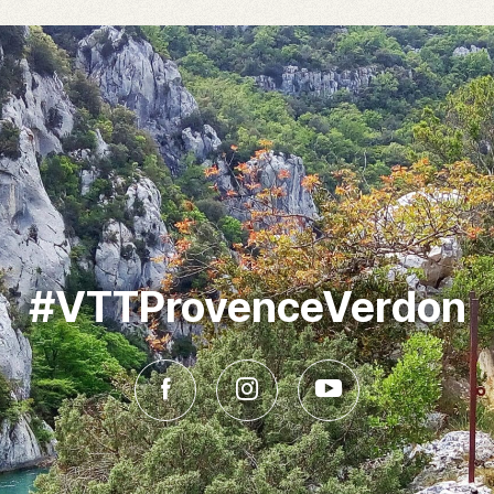
#VTTProvenceVerdon
Facebook
Instagram
Youtube