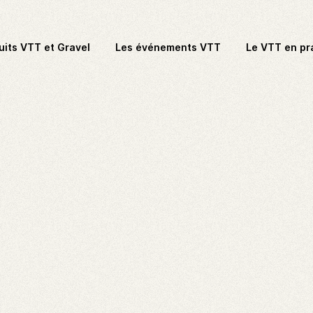
uits VTT et Gravel
Les événements VTT
Le VTT en pr