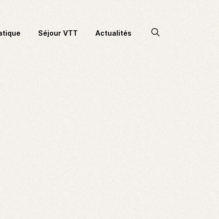
Accéder
atique
Séjour VTT
Actualités
à
la
recherche