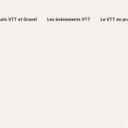
uits VTT et Gravel
Les événements VTT
Le VTT en pr