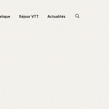
Accéder
atique
Séjour VTT
Actualités
à
la
recherche