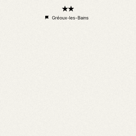
2
étoiles
Gréoux-les-Bains