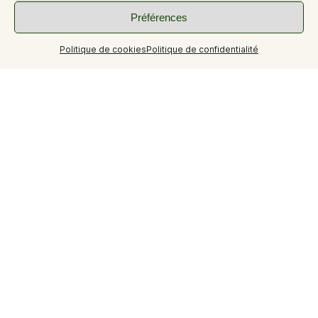
Préférences
Politique de cookies
Politique de confidentialité
+6
T3 en rez-de-jardin, avec grande terrasse..
Appartement en rez de chaussée avec terrasse.
Grand séjour avec canapé convertible.
Cuisine indépendante toute équipée.
Salle de bains avec douche. WC séparé.
Deux chambres, l'une avec un lit en 140, l'autre avec deux
lits (0.90).