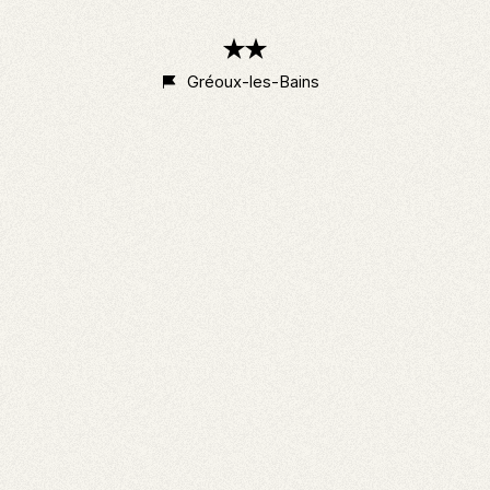
2
étoiles
Gréoux-les-Bains