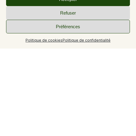
Refuser
Préférences
Politique de cookies
Politique de confidentialité
+9
Tourisme durable
Le tri sélectif est à faire dans chaque appartement. Une
boîte est mise à disposition pou le plastique, le verre,
etc... ainsi qu'un sceau pour le compost.
Déposer votre sceau dans un grand compost présent à