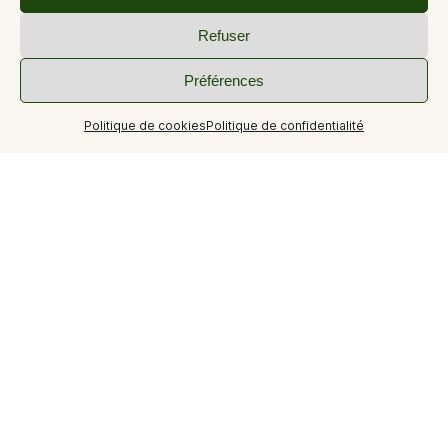
Refuser
+1
Préférences
Politique de cookies
Politique de confidentialité
Sur le domaine agréable des Hautes Plaines, où
tranquillité et nature s’allient à la liberté de résidence
privée, découvrez la résidence de L'Olivier et ses 95
studios en location.
Sur le domaine agréable des Hautes Plaines, à proximité
du centre de loisirs du Colombier, l’ensemble
d’hébergements où tranquillité et nature s’allient à la
liberté de résidence privée ! Des studios tout équipés
pour un séjour des plus agréables.