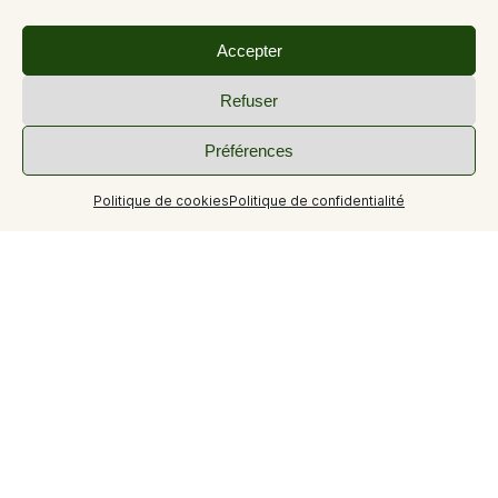
Accepter
Refuser
Préférences
Politique de cookies
Politique de confidentialité
Où se loger lors de son séjour à Vélo Tout Terrain dans les
Alpes de Haute-Provence ?
Trouvez votre gîtes d’étapes pour votre séjour en
Provence.