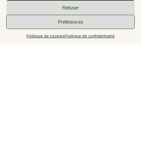
Refuser
Préférences
+8
Politique de cookies
Politique de confidentialité
L’Atelier
Salon de thé.
Glaces, pâtisserie & restauration rapide
Sur place ou à emporter.
L’Atelier-Salon de thé
Ice cream and pastry shop
Snacking and street food.
On site or to take away