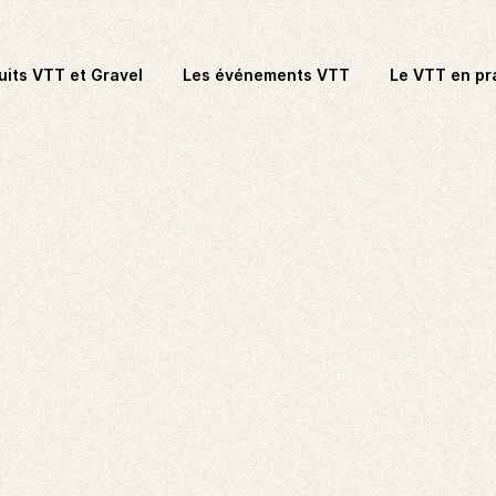
uits VTT et Gravel
Les événements VTT
Le VTT en pr