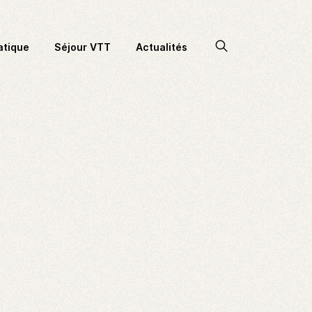
Accéder
atique
Séjour VTT
Actualités
à
la
recherche