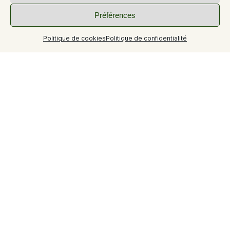
Préférences
Politique de cookies
Politique de confidentialité
Type de restauration
Pizzeria
Langues d'accueil
Langues parlées
Français