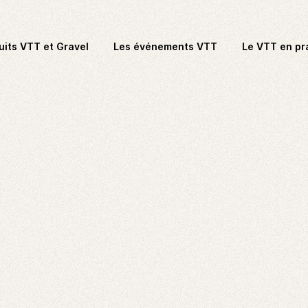
uits VTT et Gravel
Les événements VTT
Le VTT en pr