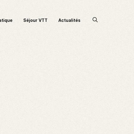
Accéder
atique
Séjour VTT
Actualités
à
la
recherche