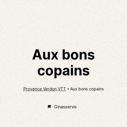
Aux bons
copains
Provence Verdon VTT
Aux bons copains
Ginasservis