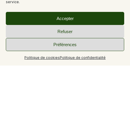
service.
Accepter
Refuser
Préférences
Politique de cookies
Politique de confidentialité
Dans un cadre campagnard, venez découvrir une cuisine
simple et raffinée avec des produits issus des
agriculteurs de l'émission "L'amour est dans le pré" ainsi