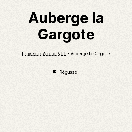
Auberge la
Gargote
Provence Verdon VTT
Auberge la Gargote
Régusse