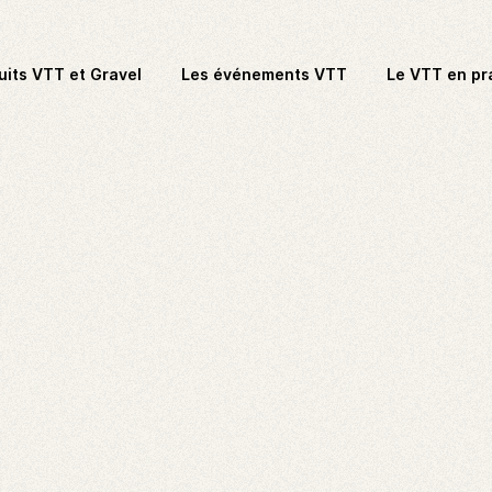
uits VTT et Gravel
Les événements VTT
Le VTT en pr