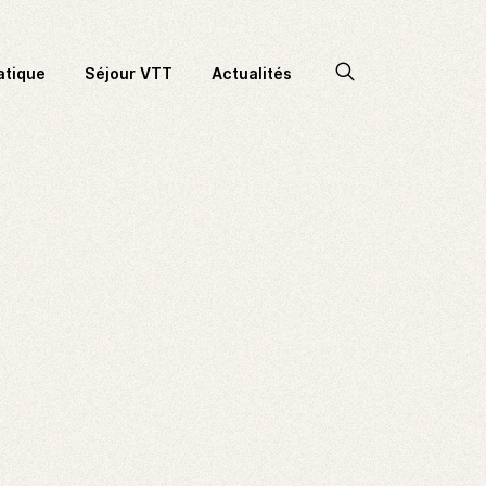
Accéder
atique
Séjour VTT
Actualités
à
la
recherche