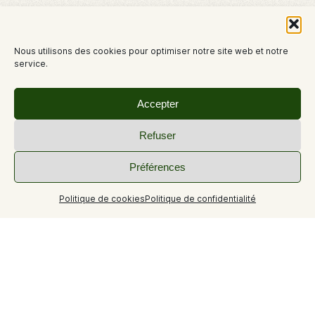
Nous utilisons des cookies pour optimiser notre site web et notre
service.
Accepter
Refuser
Préférences
+3
Politique de cookies
Politique de confidentialité
Entièrement rénové, l'hôtel offre tout le confort pour un
séjour d'exception proche du Lac de Sainte-Croix et des
sublimes Gorges du Verdon.