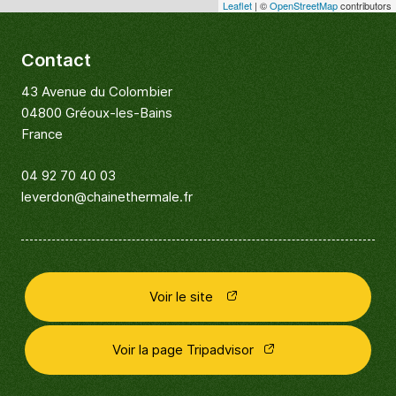
Leaflet
| ©
OpenStreetMap
contributors
Contact
43 Avenue du Colombier
04800 Gréoux-les-Bains
France
04 92 70 40 03
leverdon@chainethermale.fr
Voir le site
Voir la page Tripadvisor