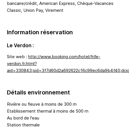
bancaire/crédit, American Express, Chèque-Vacances
Classic, Union Pay, Virement
Information réservation
Le Verdon :
Site web :
http://www.booking.com/hotel/fr/le-
verdon.fr.html?
aid=330843;sid=3f7d60d2a692622c16c99ec6da9b4f40;dcid=
Détails environnement
Rivière ou fleuve à moins de 300 m
Etablissement thermal à moins de 500 m
Au bord de l'eau
Station thermale