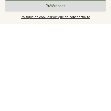
Préférences
Politique de cookies
Politique de confidentialité
Hôtel - restaurant
La chambre doit être libérée à 11h. Le règlement
s’effectue à la remise des clés. Le restaurant vous
accueille à partir de 12 h pour le déjeuner & 19h30 pour le
diner.
Informations classement
Classement
Non Classé