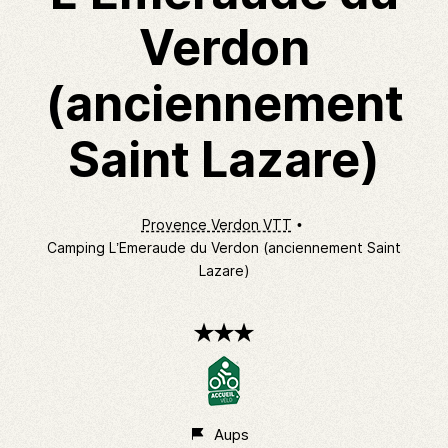
Verdon
(anciennement
Saint Lazare)
Provence Verdon VTT
Camping L’Emeraude du Verdon (anciennement Saint
Lazare)
3
étoiles
Aups