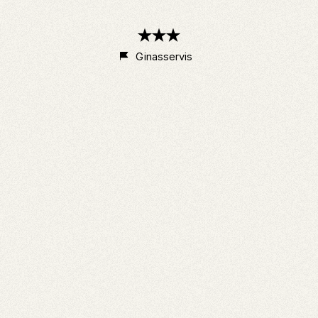
3
étoiles
Ginasservis