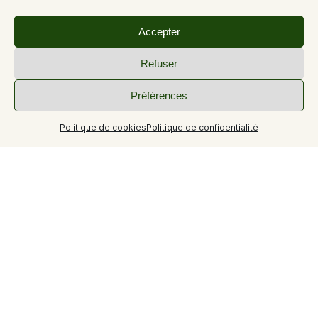
Accepter
Refuser
Préférences
Politique de cookies
Politique de confidentialité
+6
Aménagée au cœur de Gréoux-les-Bains, l’aire de
Camping-Cars est située en bordure du Verdon, à
proximité du centre-ville, de la cure thermale, des
équipements culturels et de loisirs, le tout sur un espace