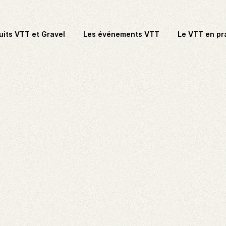
uits VTT et Gravel
Les événements VTT
Le VTT en pr