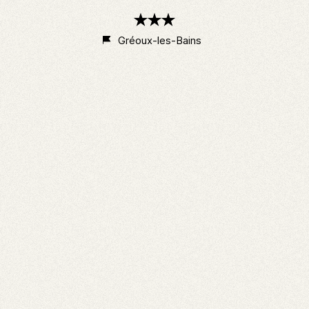
3
étoiles
Gréoux-les-Bains