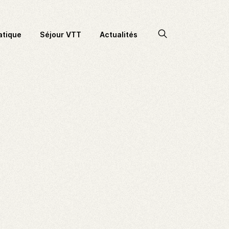
Accéder
atique
Séjour VTT
Actualités
à
la
recherche