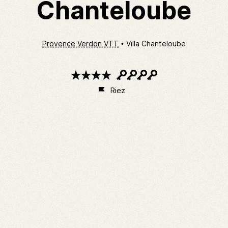
Chanteloube
Provence Verdon VTT
Villa Chanteloube
4
4
étoiles
clés
Riez