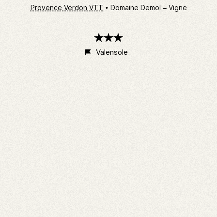
Provence Verdon VTT
Domaine Demol – Vigne
3
étoiles
Valensole