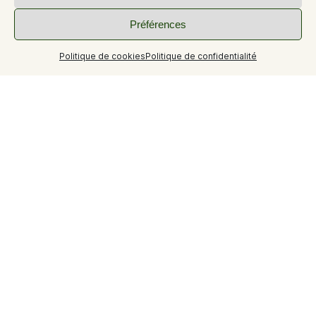
Préférences
Politique de cookies
Politique de confidentialité
Gîte à l'étage
Gîtes avec cuisine équipée
1 suite parentale avec douche
2 chambre
1 douche
1 wc
1 terrasse avec barbecue
Air de jeux pour les enfants
Terrain de boule
Piscine chauffée