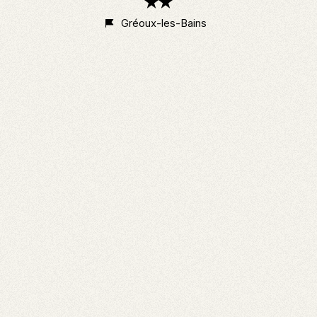
2
étoiles
Gréoux-les-Bains