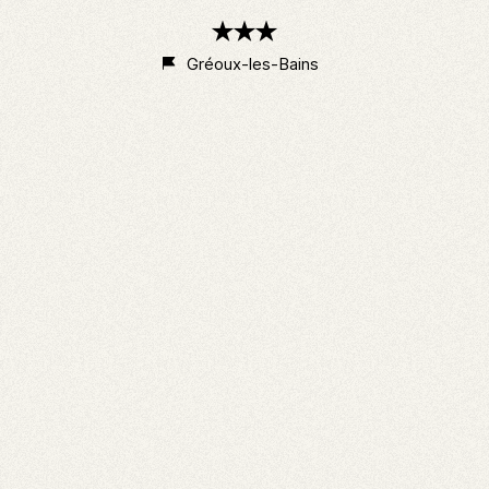
3
étoiles
Gréoux-les-Bains