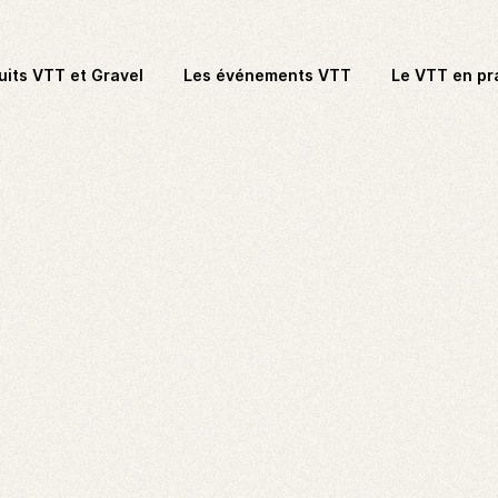
uits VTT et Gravel
Les événements VTT
Le VTT en pr