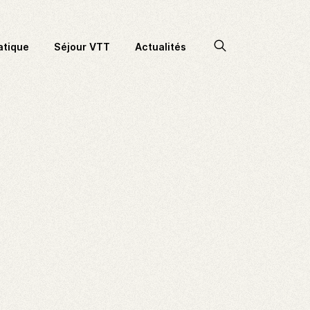
Accéder
atique
Séjour VTT
Actualités
à
la
recherche