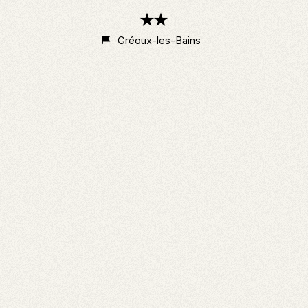
2
étoiles
Gréoux-les-Bains