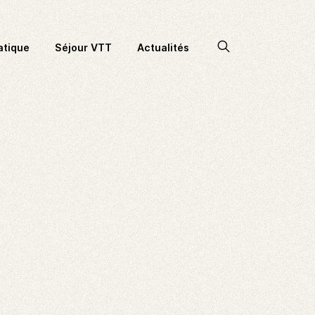
Accéder
atique
Séjour VTT
Actualités
à
la
recherche