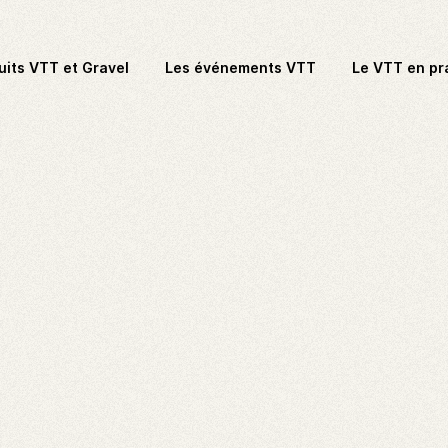
uits VTT et Gravel
Les événements VTT
Le VTT en pr