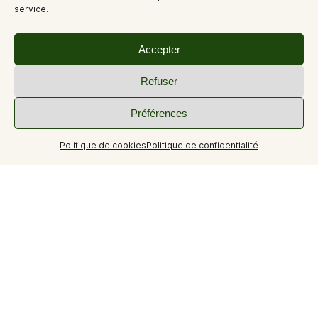
service.
Accepter
Refuser
Préférences
Politique de cookies
Politique de confidentialité
+6
Appartement T2 avec vue sur Château. Bien situé.
Véranda agréable. A 15-20 mn des Thermes à pieds.
Chambre indépendante, salle de bains, toilettes, cuisine,