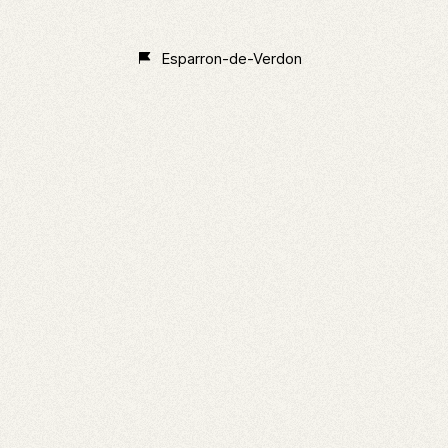
Non
Classé
Esparron-de-Verdon