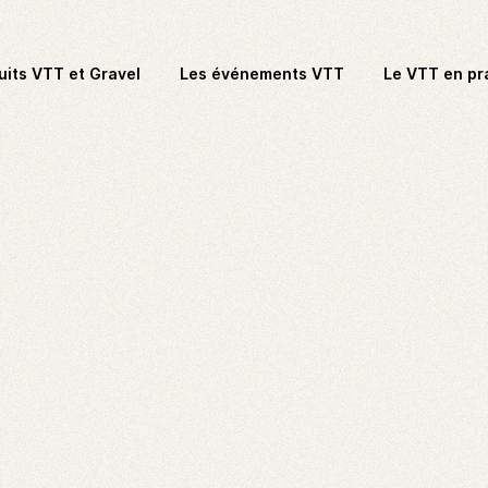
uits VTT et Gravel
Les événements VTT
Le VTT en pr