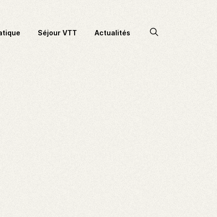
Accéder
atique
Séjour VTT
Actualités
à
la
recherche