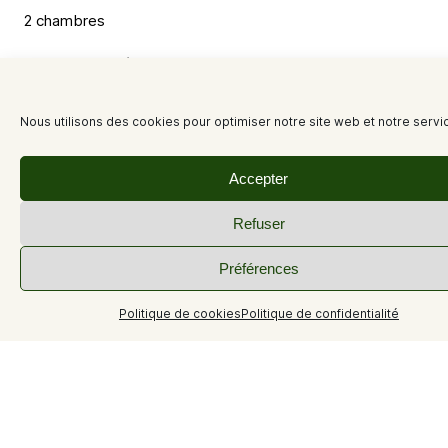
2 chambres
Nombre de lits doubles
2 lits
Nous utilisons des cookies pour optimiser notre site web et notre servi
Nombre de lits simples
2 lits
Accepter
Surface
Refuser
60 m²
Préférences
Nombre de pièces
Politique de cookies
Politique de confidentialité
3 pièces
Prestations
Équipements