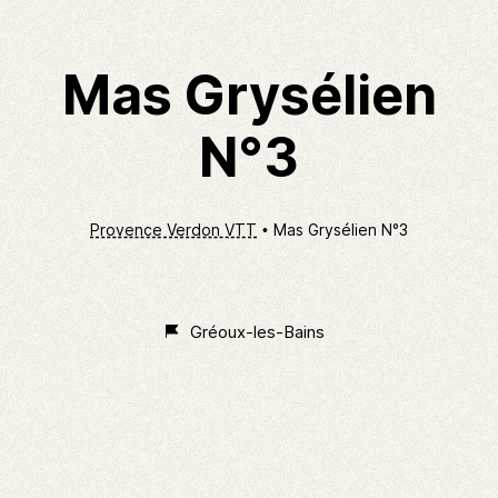
Mas Grysélien
N°3
Provence Verdon VTT
Mas Grysélien N°3
En
cours
Gréoux-les-Bains
de
classement