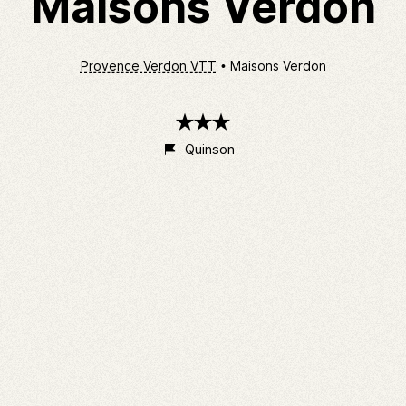
Maisons Verdon
Provence Verdon VTT
Maisons Verdon
3
étoiles
Quinson