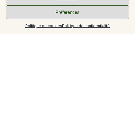
Préférences
Politique de cookies
Politique de confidentialité
+13
Appartement dans maison de village très bien située.
Situé dans le centre du village de Gréoux les Bains, dans
une rue piétonne, cette jolie maison de village tout
confort à toute les commodités à proximité : parking
gratuits, commerces, à 300m des thermes, proche des
arrêts de bus….
Gréoux les bains est situé à 15 mins d’Esparron de