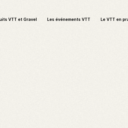
uits VTT et Gravel
Les événements VTT
Le VTT en pr