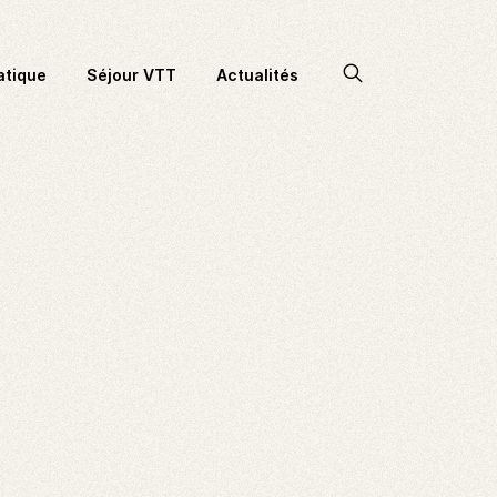
Accéder
atique
Séjour VTT
Actualités
à
la
recherche