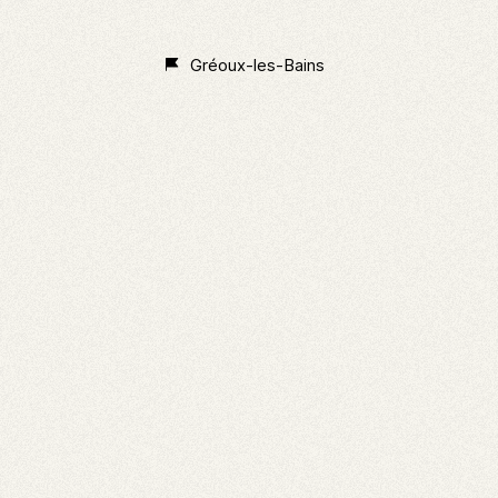
Non
Classé
Gréoux-les-Bains