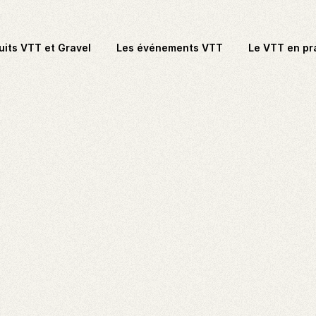
uits VTT et Gravel
Les événements VTT
Le VTT en pr