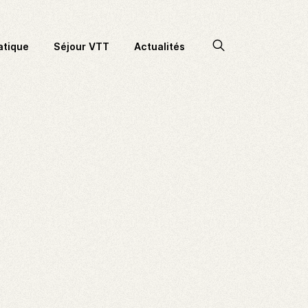
Accéder
atique
Séjour VTT
Actualités
à
la
recherche