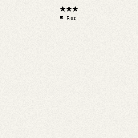
3
étoiles
Riez