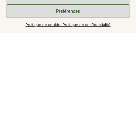
Préférences
Politique de cookies
Politique de confidentialité
+2
Nouveauté 2026
Piste de Pétanque
Terrasse en bois pour Yoga et méditation au milieu des