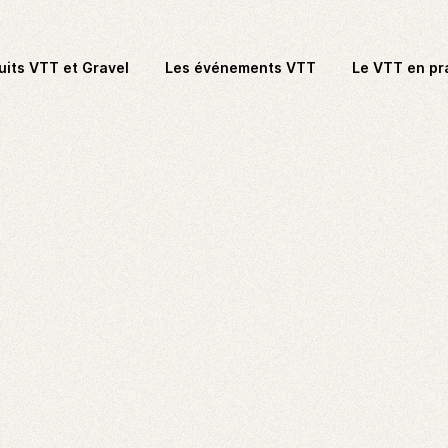
uits VTT et Gravel
Les événements VTT
Le VTT en pr