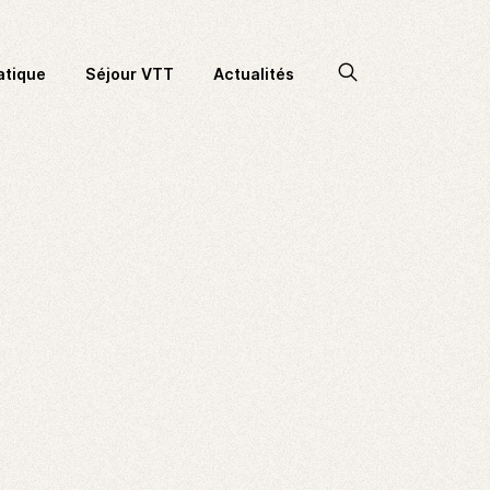
Accéder
atique
Séjour VTT
Actualités
à
la
recherche