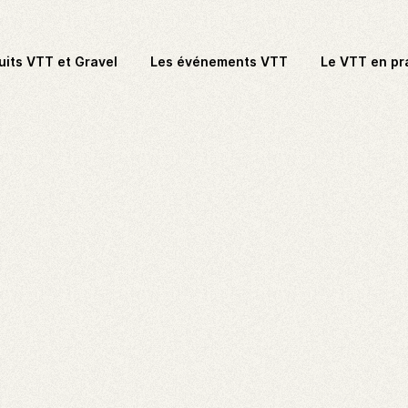
uits VTT et Gravel
Les événements VTT
Le VTT en pr