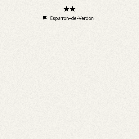
2
étoiles
Esparron-de-Verdon