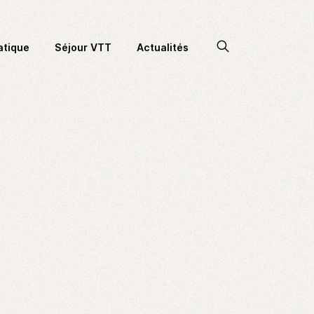
Accéder
atique
Séjour VTT
Actualités
à
la
recherche