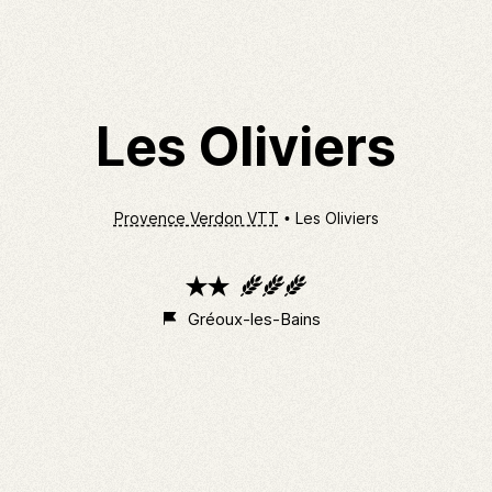
Les Oliviers
Provence Verdon VTT
Les Oliviers
2
3
étoiles
épis
Gréoux-les-Bains