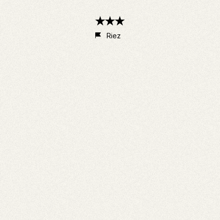
3
étoiles
Riez