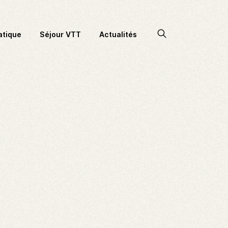
Accéder
atique
Séjour VTT
Actualités
à
la
recherche