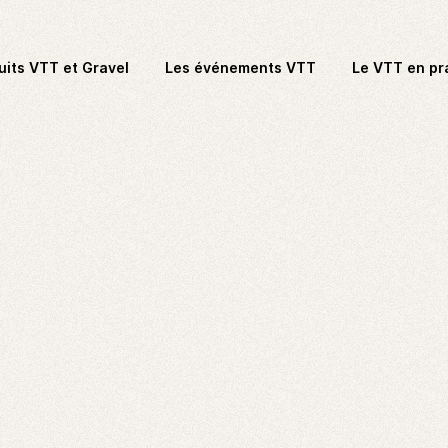
uits VTT et Gravel
Les événements VTT
Le VTT en pr