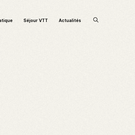
Accéder
atique
Séjour VTT
Actualités
à
la
recherche