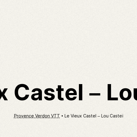
x Castel – Lo
Provence Verdon VTT
Le Vieux Castel – Lou Casteï
En