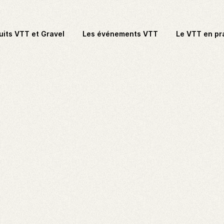
uits VTT et Gravel
Les événements VTT
Le VTT en pr