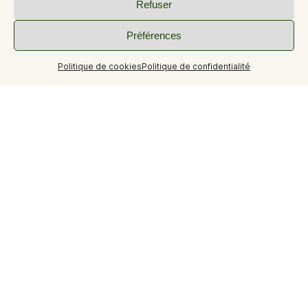
Refuser
Préférences
Politique de cookies
Politique de confidentialité
+15
Curistes ou vacanciers, vous apprécierez la tranquillité et
le confort des gîtes de Stéphanie et Olivier situés entre le
château d'Allemagne-en-Provence et les champs de
lavande, à proximité des impressionnantes Gorges du
Verdon et du lac de Ste-Croix.
Les gîtes préservent la tranquillité de chacun tout en
conservant des lieux d'échange et de convivialité. Un