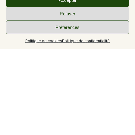
Accepter
Refuser
Préférences
Politique de cookies
Politique de confidentialité
+8
A 800 mètres des Thermes de Gréoux les Bains, studio
mitoyen à un appartement dans une grande maison
contemporaine comprenant également le logement des
propriétaires sur un vaste terrain clos commun avec
accès piscine et salle de sports.
A 800 mètres des Thermes de Gréoux les Bains, studio
mitoyen à un appartement dans une grande maison