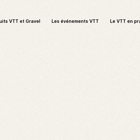
uits VTT et Gravel
Les événements VTT
Le VTT en pr