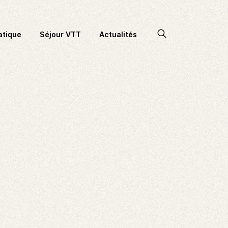
Accéder
atique
Séjour VTT
Actualités
à
la
recherche