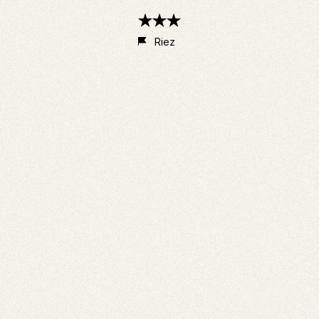
3
étoiles
Riez