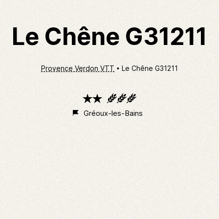
Le Chêne G31211
Provence Verdon VTT
Le Chêne G31211
2
3
étoiles
épis
Gréoux-les-Bains