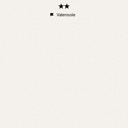
2
étoiles
Valensole