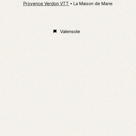
Provence Verdon VTT
La Maison de Marie
En
cours
Valensole
de
classement