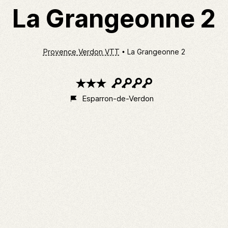
La Grangeonne 2
Provence Verdon VTT
La Grangeonne 2
3
4
étoiles
clés
Esparron-de-Verdon