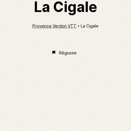
La Cigale
Provence Verdon VTT
La Cigale
Non
Classé
Régusse