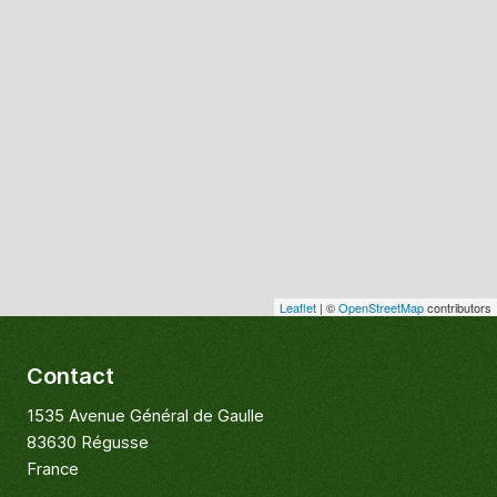
Leaflet
| ©
OpenStreetMap
contributors
Contact
1535 Avenue Général de Gaulle
83630 Régusse
France