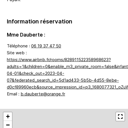
Information réservation
Mme Dauberte :
Téléphone :
06 19 37 47 50
Site web :
https://www.airbnb.fr/rooms/828911522358968623?
adults=1&children=0&enable_m3_private_room=false&infa
04-01&check_out=2023-04-
07&federated_search_id=5d1ad433-5b5b-4d55-8ebe-
d0cf89960ecb&source_impression_id=p3_1680077321_oZu
Email :
b.dauberte@orange.fr
+
−